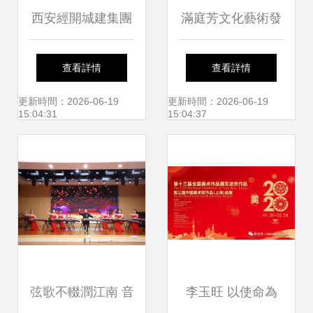
西安經開城建集團
滿庭芳文化藝術發
成功舉辦“家庭溝通
展有限公司2012年
查看詳情
查看詳情
的藝術”專題培訓，
度人才招募計劃
更新時間：2026-06-19
更新時間：2026-06-19
15:04:31
15:04:37
深化職工關懷與企
——攜手共筑文化
業文化
藝術交流新篇章
弦歌不輟潤江南 音
李玉旺 以使命為