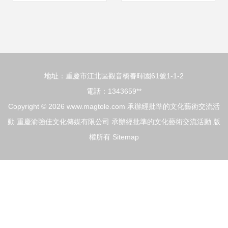
一路”國家與奉賢文
術風采國際交流展
化交流活動在思言
示活動安徽賽區總
地址：重慶市江北區觀音橋春暉園61號1-1-2
小學舉行
選拔賽隆重舉行
電話：1343659**
Copyright © 2026
www.magtole.com
承辦經批準的文化藝術交流活
動
重慶渝強佳文化傳媒有限公司
承辦經批準的文化藝術交流活動
版
權所有
Sitemap