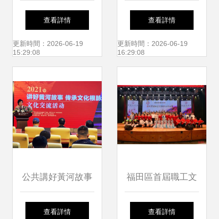
樂學院美育藝術實
帆，推動文化藝術
查看詳情
查看詳情
踐織就文化傳承新
交流的浪潮
更新時間：2026-06-19
更新時間：2026-06-19
15:29:08
16:29:08
圖景
公共講好黃河故事
福田區首屆職工文
傳承文化根脈 文化
化節隆重開幕 開啟
查看詳情
查看詳情